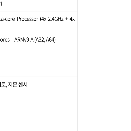
)
core Processor (4x 2.4GHz + 4x
cores
ARMv9-A (A32, A64)
이로, 지문 센서