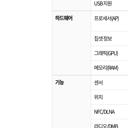
USB 지원
하드웨어
프로세서(AP)
칩셋 정보
그래픽(GPU)
메모리(RAM)
기능
센서
위치
NFC/DLNA
라디오/DMB