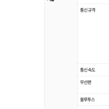
통신 규격
통신 속도
무선랜
블루투스