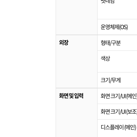
펫네임
운영체제(OS)
외장
형태/구분
색상
크기/무게
화면 및 입력
화면 크기/UI (메인
화면 크기/UI (보조
디스플레이 (메인)