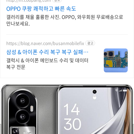
OPPO 쿠팡 쾌적하고 빠른 속도
갤러리를 채울 훌륭한 사진. OPPO, 와우회원 무료배송으로
만나보세요.
https://blog.naver.com/busanmobilefix
광고
삼성 & 아이폰 수리 복구 복구 실패시
비용 무료
갤럭시 & 아이폰 메인보드 수리 및 데이터
복구 전문