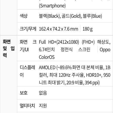
(Smartphone)
색상
블랙(Black), 골드(Gold), 블루(Blue)
크기/무게
162.4 x 74.2 x 7.6 mm
180 g
화면
화면 크
Full HD+(2412x1080) (FHD+) 해상도,
및 입
기/UI
6.74인치 정전식 스크린
Oppo
력
ColorOS
디스플레
AMOLED (~89.6% 화면 대 본체 비율, 1B
이
컬러, 최대 120Hz 주사율, HDR10+, 950
니트 최대 밝기, 20:9 비율, 394 ppi)
보호
없음
멀티터치
지원