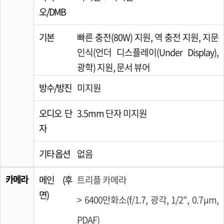
오/DMB
기본
빠른 충전(80W) 지원, 역 충전 지원, 지문
인식(언더 디스플레이(Under Display),
광학) 지원, 문서 뷰어
방수/방진
미지원
오디오 단
3.5mm 단자 미지원
자
기타 옵션
없음
카메라
메인 (후
트리플 카메라
면)
> 6400만화소(f/1.7, 광각, 1/2", 0.7µm,
PDAF)