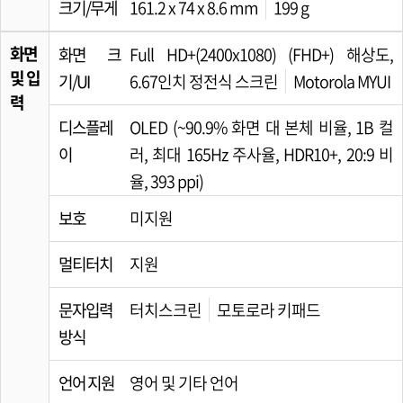
크기/무게
161.2 x 74 x 8.6 mm
199 g
화면
화면 크
Full HD+(2400x1080) (FHD+) 해상도,
및 입
기/UI
6.67인치 정전식 스크린
Motorola MYUI
력
디스플레
OLED (~90.9% 화면 대 본체 비율, 1B 컬
이
러, 최대 165Hz 주사율, HDR10+, 20:9 비
율, 393 ppi)
보호
미지원
멀티터치
지원
문자입력
터치스크린
모토로라 키패드
방식
언어 지원
영어 및 기타 언어