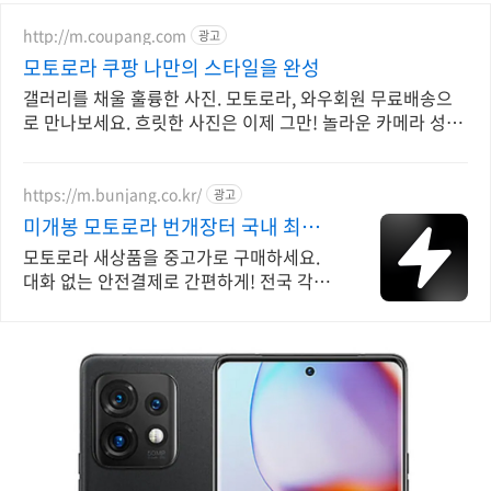
http://m.coupang.com
광고
모토로라 쿠팡 나만의 스타일을 완성
갤러리를 채울 훌륭한 사진. 모토로라, 와우회원 무료배송으
로 만나보세요. 흐릿한 사진은 이제 그만! 놀라운 카메라 성능
으로 일상을 작품처럼 담아보세요.
https://m.bunjang.co.kr/
광고
미개봉 모토로라 번개장터 국내 최대
브랜드 중고거래
모토로라 새상품을 중고가로 구매하세요.
대화 없는 안전결제로 간편하게! 전국 각지
에서 올라오는 전국구 최다 상품 매일 10만
개 이상의 신규 상품 업로드