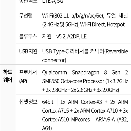
통신 속도
LTE-A, 5G
무선랜
Wi-Fi(802.11 a/b/g/n/ac/6e), 듀얼 채널
(2.4GHz 및 5GHz), Wi-Fi Direct, Hotspot
블루투스
지원
v5.2, A2DP, LE
USB 지원
USB Type-C 리버서블 커넥터(Reversible
connector)
하드
프로세서
Qualcomm Snapdragon 8 Gen 2
웨어
(AP)
SM8550 Octa-core Processor (1x 3.2GHz
+ 2x 2.8GHz + 2x 2.8GHz + 3x 2.0GHz)
칩셋 정보
64bit
1x ARM Cortex-X3 + 2x ARM
Cortex-A715 + 2x ARM Cortex-A710 + 3x
Cortex-A510 MPcores
ARMv9-A (A32,
A64)