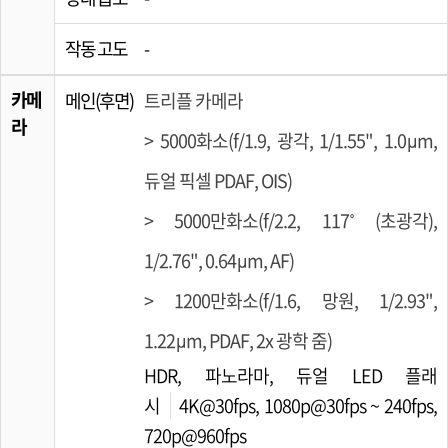
작동 고도
-
카메
메인(후면)
트리플 카메라
라
> 5000화소(f/1.9, 광각, 1/1.55", 1.0µm,
듀얼 픽셀 PDAF, OIS)
> 5000만화소(f/2.2, 117˚ (초광각),
1/2.76", 0.64µm, AF)
> 1200만화소(f/1.6, 망원, 1/2.93",
1.22µm, PDAF, 2x 광학 줌)
HDR, 파노라마, 듀얼 LED 플래
시
4K@30fps, 1080p@30fps ~ 240fps,
720p@960fps