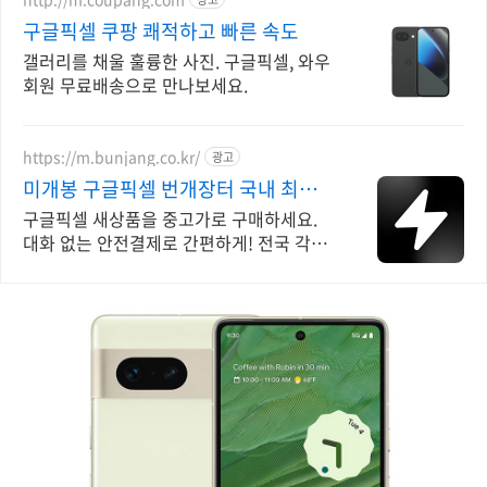
구글픽셀 쿠팡 쾌적하고 빠른 속도
갤러리를 채울 훌륭한 사진. 구글픽셀, 와우
회원 무료배송으로 만나보세요.
https://m.bunjang.co.kr/
광고
미개봉 구글픽셀 번개장터 국내 최대
브랜드 중고거래
구글픽셀 새상품을 중고가로 구매하세요.
대화 없는 안전결제로 간편하게! 전국 각지
에서 올라오는 전국구 최다 상품 매일 10만
개 이상의 신규 상품 업로드