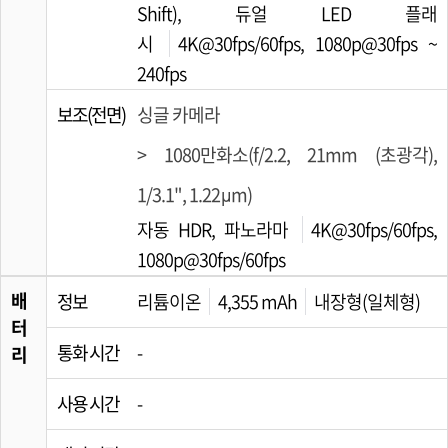
Shift), 듀얼 LED 플래
시
4K@30fps/60fps, 1080p@30fps ~
240fps
보조(전면)
싱글 카메라
> 1080만화소(f/2.2, 21mm (초광각),
1/3.1", 1.22µm)
자동 HDR, 파노라마
4K@30fps/60fps,
1080p@30fps/60fps
배
정보
리튬이온
4,355 mAh
내장형(일체형)
터
통화 시간
-
리
사용 시간
-