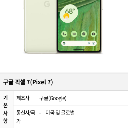
구글 픽셀 7(Pixel 7)
기
제조사
구글(Google)
본
통신사/국
-
미국 및 글로벌
사
항
가