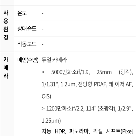
사
온도
-
용
상대 습도
-
환
경
작동 고도
-
카
메인(후면)
듀얼 카메라
메
> 5000만화소(f/1.9, 25mm (광각),
라
1/1.31", 1.2µm, 전방향 PDAF, 레[이저 AF,
OIS)
> 1200만화소(f/2.2, 114˚ (초광각), 1/2.9",
1.25µm)
자동 HDR, 파노라마, 픽셀 시프트(Pixel