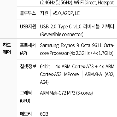
(2.4GHz 및 5GHz), Wi-Fi Direct, Hotspot
블루투스
지원
v5.0, A2DP, LE
USB 지원
USB 2.0 Type-C v1.0 리버서블 커넥터
(Reversible connector)
하드
프로세서
Samsung Exynos 9 Octa 9611 Octa-
웨어
(AP)
core Processor (4x 2.3GHz + 4x 1.7GHz)
칩셋 정보
64bit
4x ARM Cortex-A73 + 4x ARM
Cortex-A53 MPcore
ARMv8-A (A32,
A64)
그래픽
ARM Mali-G72 MP3 (3-cores)
(GPU)
메모리
6GB