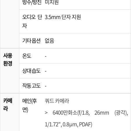
방수/방진
미지원
오디오 단
3.5mm 단자 지원
자
기타 옵션
없음
사용
온도
-
환경
상대 습도
-
작동 고도
-
카메
메인(후
쿼드 카메라
라
면)
> 6400만화소(f/1.8, 26mm (광각),
1/1.72", 0.8µm, PDAF)