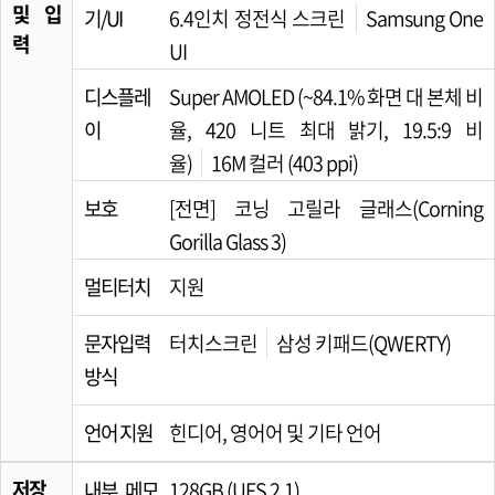
및 입
기/UI
6.4인치 정전식 스크린
Samsung One
력
UI
디스플레
Super AMOLED (~84.1% 화면 대 본체 비
이
율, 420 니트 최대 밝기, 19.5:9 비
율)
16M 컬러 (403 ppi)
보호
[전면] 코닝 고릴라 글래스(Corning
Gorilla Glass 3)
멀티터치
지원
문자입력
터치스크린
삼성 키패드(QWERTY)
방식
언어 지원
힌디어, 영어어 및 기타 언어
저장
내부 메모
128GB (UFS 2.1)