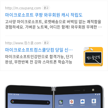
http://m.coupang.com
광고
마이크로소프트 쿠팡 와우회원 캐시 적립도
고사양 마이크로소프트, 로켓배송으로 버벅임 없는 쾌적함을
경험하세요. 가벼운 노트북, 어디든 함께! 와우회원 무제한 무
료배송으로 편리하게.
http://www.컴스쿨.com
광고
마이크로소프트컴스쿨닷컴 당일 신청
&결제시 기프티콘!
마이크로소프트인강만으로 합격가능, 단기
완성, 무한반복 전 강좌 스마트폰 학습가능