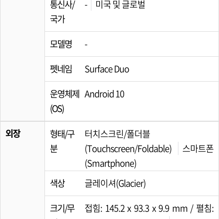
통신사/
-
미국 및 글로벌
국가
모델명
-
펫네임
Surface Duo
운영체제
Android 10
(OS)
외장
형태/구
터치스크린/폴더블
분
(Touchscreen/Foldable)
스마트폰
(Smartphone)
색상
글레이셔(Glacier)
크기/무
접힘: 145.2 x 93.3 x 9.9 mm / 펼침: