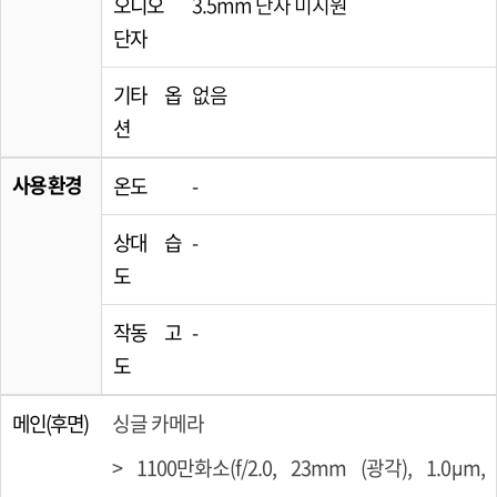
오디오
3.5mm 단자 미지원
단자
기타 옵
없음
션
사용 환경
온도
-
상대 습
-
도
작동 고
-
도
메인(후면)
싱글 카메라
> 1100만화소(f/2.0, 23mm (광각), 1.0µm,