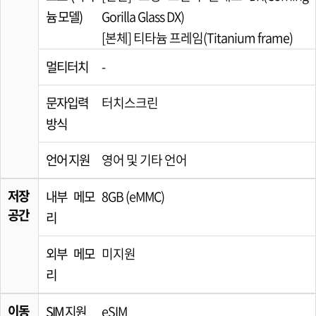
늄 모델)
Gorilla Glass DX)
[본체] 티타늄 프레임(Titanium frame)
멀티터치
-
문자입력
터치스크린
방식
언어 지원
영어 및 기타 언어
저장
내부 메모
8GB (eMMC)
공간
리
외부 메모
미지원
리
이동
SIM 지원
eSIM