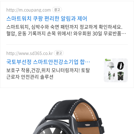
http://m.coupang.com
광고
스마트워치 쿠팡 편리한 알림과 제어
스마트워치, 심박수와 숙면 패턴까지 정교하게 확인하세요.
혈압, 운동 기록까지 손목 위에서! 와우회원 30일 무료반품으
로 만나보세요.
http://www.sd365.co.kr
광고
국토부선정 스마트안전강소기업 합리
적인 가격, 무료 컨설팅
보호구 착용,건강,위치 모니터링까지! 토탈
근로자 안전관리 솔루션