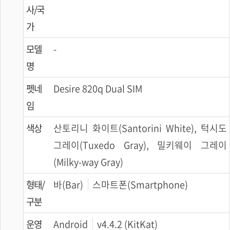
사/국
가
모델
-
명
펫네
Desire 820q Dual SIM
임
색상
산토리니 화이트(Santorini White), 턱시도
그레이(Tuxedo Gray), 밀키웨이 그레이
(Milky-way Gray)
형태/
바(Bar)
스마트폰(Smartphone)
구분
운영
Android
v4.4.2 (KitKat)