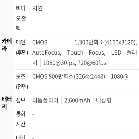
비디
지원
오 출
력
카메
메인
CMOS 1,300만화소(4160x3120),
라
(후면)
AutoFocus, Touch Focus, LED 플래
시
1080@30fps, 720@60fps
보조
CMOS 800만화소(3264x2448)
1080@
(전면)
배터
정보
리튬폴리머
2,600mAh
내장형
리
통화
-
시간
대기
-