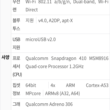
무선
Wi-Fi 802.11 a/b/g/n, Dual-band, Wi-Fi
랜
Direct
블루
지원
v4.0, A2DP, apt-X
투스
USB
microUSB v2.0
지원
사양
프로
Qualcomm Snapdragon 410 MSM8916
세서
Quad-core Processor 1.2GHz
(CPU)
칩셋
64bit
4x ARM Cortex-A53
정보
MPcore
ARMv8 (A32, A64)
그래
Qualcomm Adreno 306