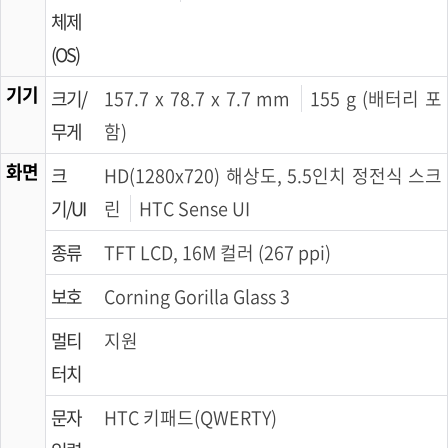
체제
(OS)
기기
크기/
157.7 x 78.7 x 7.7 mm
155 g (배터리 포
무게
함)
화면
크
HD(1280x720) 해상도, 5.5인치 정전식 스크
기/UI
린
HTC Sense UI
종류
TFT LCD, 16M 컬러 (267 ppi)
보호
Corning Gorilla Glass 3
멀티
지원
터치
문자
HTC 키패드(QWERTY)