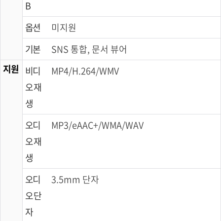
B
옵션
미지원
기본
SNS 통합, 문서 뷰어
지원
비디
MP4/H.264/WMV
오 재
생
오디
MP3/eAAC+/WMA/WAV
오 재
생
오디
3.5mm 단자
오 단
자