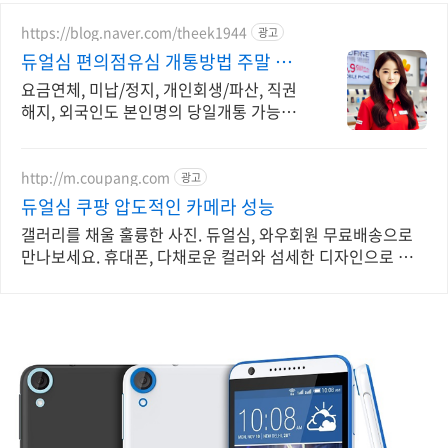
https://blog.naver.com/theek1944
광고
듀얼심 편의점유심 개통방법 주말 개
통OK 상담OK
요금연체, 미납/정지, 개인회생/파산, 직권
해지, 외국인도 본인명의 당일개통 가능
365일 주말에도 전국 어디서나 OK!
http://m.coupang.com
광고
듀얼심 쿠팡 압도적인 카메라 성능
갤러리를 채울 훌륭한 사진. 듀얼심, 와우회원 무료배송으로
만나보세요. 휴대폰, 다채로운 컬러와 섬세한 디자인으로 당
신의 개성을 표현하세요.